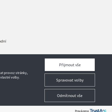
odní
ram
Přijmout vše
vat provoz stránky,
vlastní volby.
Spravovat volby
Odmítnout vše
Právní
Ochrana osobních údajů
Nastavení cookies
Provázeno: