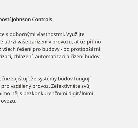
ností Johnson Controls
obce s odbornými vlastnostmi. Využijte
é udrží vaše zařízení v provozu, ať už přímo
z všech řešení pro budovy - od protipožární
zaci, chlazení, automatizaci a řízení budov -
čně zajišťují, že systémy budov fungují
a pro vzdálený provoz. Zefektivněte svůj
mimo něj s bezkonkurenčními digitálními
rovozu.