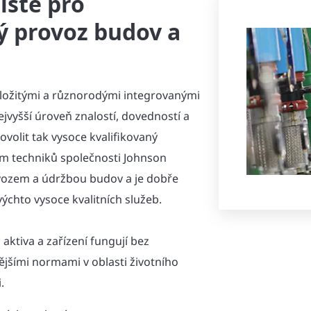
ístě pro
 provoz budov a
 složitými a různorodými integrovanými
jvyšší úroveň znalostí, dovedností a
ovolit tak vysoce kvalifikovaný
m techniků společnosti Johnson
vozem a údržbou budov a je dobře
ýchto vysoce kvalitních služeb.
á aktiva a zařízení fungují bez
ějšími normami v oblasti životního
.