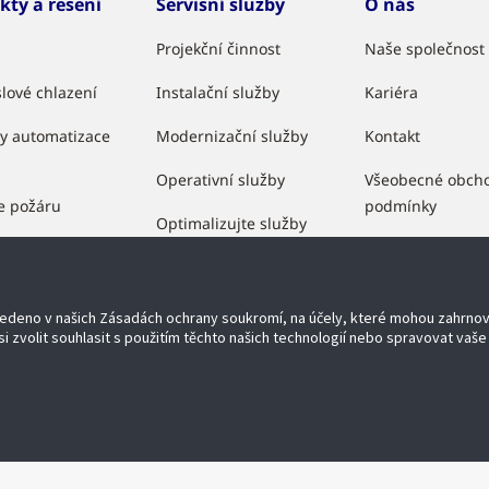
kty a řešení
Servisní služby
O nás
Projekční činnost
Naše společnost
lové chlazení
Instalační služby
Kariéra
y automatizace
Modernizační služby
Kontakt
Operativní služby
Všeobecné obch
e požáru
podmínky
Optimalizujte služby
ečení
Partnerský prog
chodní řešení
uvedeno v našich Zásadách ochrany soukromí, na účely, které mohou zahrno
lue
i zvolit souhlasit s použitím těchto našich technologií nebo spravovat vaše 