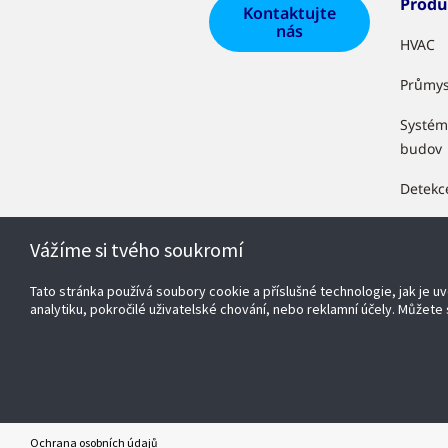
Produ
Kontaktujte
nás
HVAC
Průmys
Systém
budov
Detekc
Zabezp
Vážíme si tvého soukromí
Maloob
Tato stránka používá soubory cookie a příslušné technologie, jak je 
OpenB
analytiku, pokročilé uživatelské chování, nebo reklamní účely. Můžete s
Ochrana osobních údajů
© 2026 Johnson Controls. Všechna práva vyhrazena