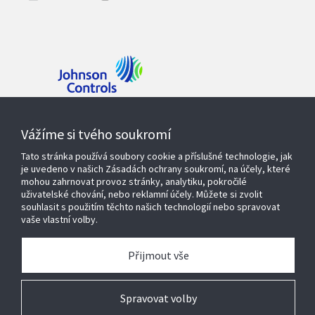
Kontaktujte nás
Vážíme si tvého soukromí
Tato stránka používá soubory cookie a příslušné technologie, jak
je uvedeno v našich Zásadách ochrany soukromí, na účely, které
mohou zahrnovat provoz stránky, analytiku, pokročilé
Produkty a řešení
uživatelské chování, nebo reklamní účely. Můžete si zvolit
souhlasit s použitím těchto našich technologií nebo spravovat
vaše vlastní volby.
Servisní služby
Přijmout vše
O nás
Spravovat volby