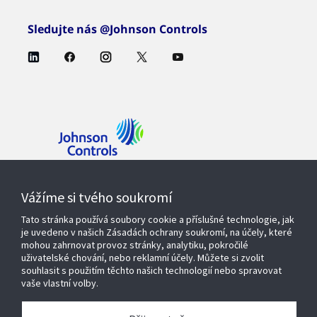
Sledujte nás @Johnson Controls
Kontaktujte nás
Vážíme si tvého soukromí
Tato stránka používá soubory cookie a příslušné technologie, jak
je uvedeno v našich Zásadách ochrany soukromí, na účely, které
mohou zahrnovat provoz stránky, analytiku, pokročilé
Produkty a řešení
uživatelské chování, nebo reklamní účely. Můžete si zvolit
souhlasit s použitím těchto našich technologií nebo spravovat
vaše vlastní volby.
Servisní služby