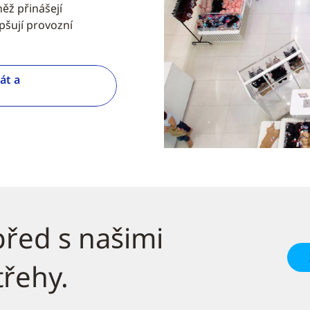
ěž přinášejí
pšují provozní
át a
před s našimi
třehy.