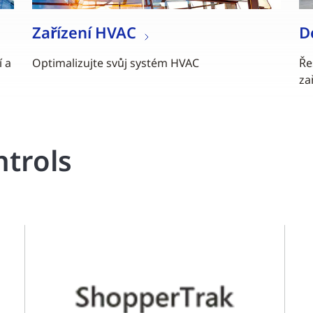
Zařízení HVAC
D
í a
Optimalizujte svůj systém HVAC
Ře
za
trols