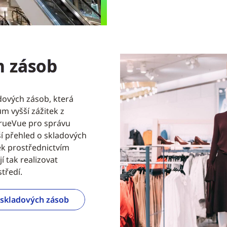
h zásob
dových zásob, která
ům vyšší zážitek z
TrueVue pro správu
í přehled o skladových
ek prostřednictvím
í tak realizovat
tředí.
u skladových zásob