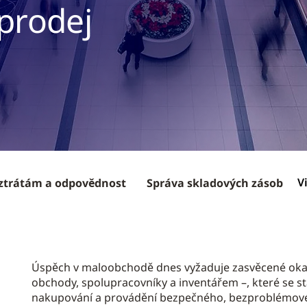
prodej
V
 ztrátám a odpovědnost
Správa skladových zásob
Úspěch v maloobchodě dnes vyžaduje zasvěcené okam
obchody, spolupracovníky a inventářem –, které se stá
nakupování a provádění bezpečného, bezproblémov