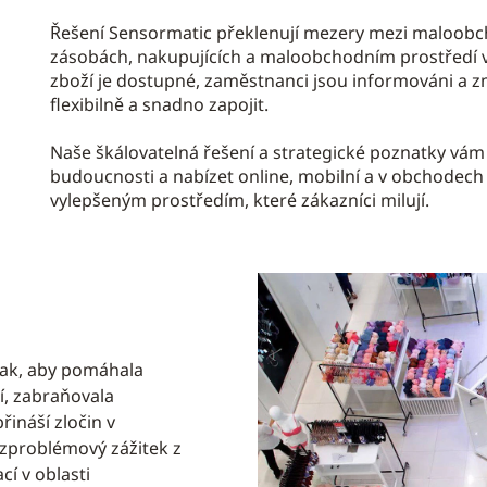
Řešení Sensormatic překlenují mezery mezi maloobch
zásobách, nakupujících a maloobchodním prostředí v 
zboží je dostupné, zaměstnanci jsou informováni a 
flexibilně a snadno zapojit.
Naše škálovatelná řešení a strategické poznatky 
budoucnosti a nabízet online, mobilní a v obchode
vylepšeným prostředím, které zákazníci milují.
tak, aby pomáhala
í, zabraňovala
ináší zločin v
zproblémový zážitek z
cí v oblasti