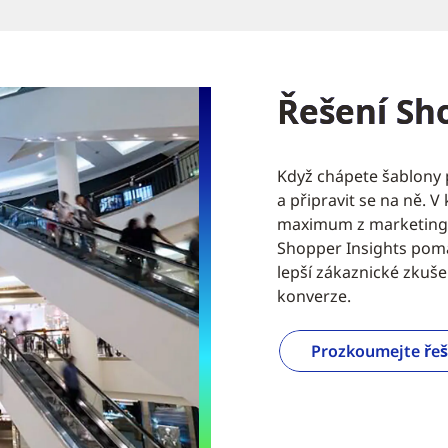
Řešení Sh
Když chápete šablony 
a připravit se na ně. 
maximum z marketingu,
Shopper Insights po
lepší zákaznické zkuš
konverze.
Prozkoumejte řeš