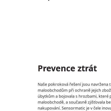
Prevence ztrát
Naše pokroková řešení jsou navržena 
maloobchodům při ochraně jejich zbož
úbytkům a bojovala s hrozbami, které př
maloobchodě, a současně zjišťovala be
nakupování. Sensormatic je v čele inova