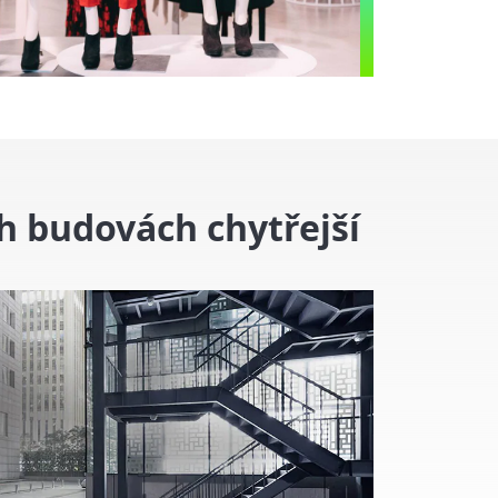
h budovách chytřejší