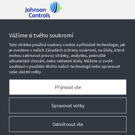
Kontaktujte nás
Vážíme si tvého soukromí
Tato stránka používá soubory cookie a příslušné technologie, jak
je uvedeno v našich Zásadách ochrany soukromí, na účely, které
mohou zahrnovat provoz stránky, analytiku, pokročilé
Produkty a řešení
uživatelské chování, nebo reklamní účely. Můžete si zvolit
souhlasit s použitím těchto našich technologií nebo spravovat
vaše vlastní volby.
Servisní služby
Přijmout vše
O nás
Spravovat volby
Odmítnout vše