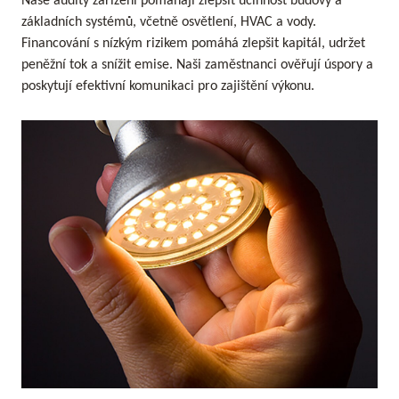
Naše audity zařízení pomáhají zlepšit účinnost budovy a
základních systémů, včetně osvětlení, HVAC a vody.
Financování s nízkým rizikem pomáhá zlepšit kapitál, udržet
peněžní tok a snížit emise. Naši zaměstnanci ověřují úspory a
poskytují efektivní komunikaci pro zajištění výkonu.