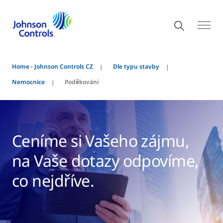
Home - Johnson Controls CZ
Dle typu stavby
Nemocnice
Poděkování
Ceníme si Vašeho zájmu,
na Vaše dotazy odpovíme,
co nejdříve.