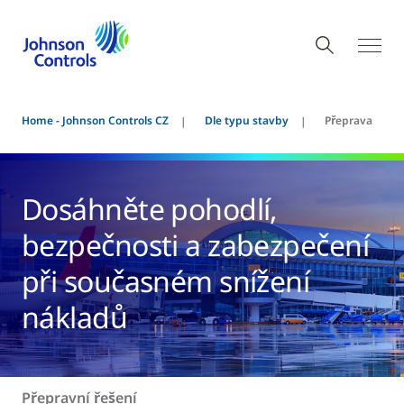
Home - Johnson Controls CZ
Dle typu stavby
Přeprava
Dosáhněte pohodlí,
bezpečnosti a zabezpečení
při současném snížení
nákladů
Přepravní řešení