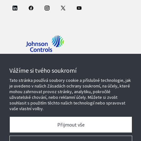
Kontaktujte nás
Vážíme si tvého soukromí
Tato stránka používá soubory cookie a příslušné technologie, jak
je uvedeno v našich Zásadách ochrany soukromí, na účely, které
mohou zahrnovat provoz stránky, analytiku, pokročilé
Produkty a řešení
uživatelské chování, nebo reklamní účely. Můžete si zvolit
souhlasit s použitím těchto našich technologií nebo spravovat
vaše vlastní volby.
Servisní služby
Přijmout vše
O nás