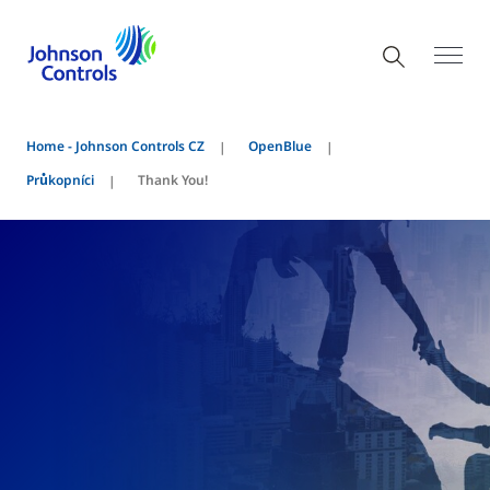
Home - Johnson Controls CZ
OpenBlue
Průkopníci
Thank You!