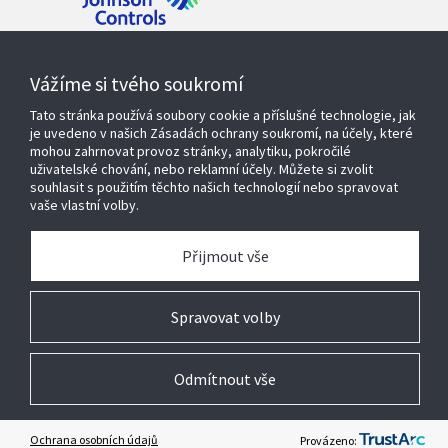
Kontaktujte nás
Vážíme si tvého soukromí
Tato stránka používá soubory cookie a příslušné technologie, jak
je uvedeno v našich Zásadách ochrany soukromí, na účely, které
mohou zahrnovat provoz stránky, analytiku, pokročilé
Produkty a řešení
uživatelské chování, nebo reklamní účely. Můžete si zvolit
souhlasit s použitím těchto našich technologií nebo spravovat
vaše vlastní volby.
Servisní služby
Přijmout vše
O nás
Spravovat volby
Odmítnout vše
© 2026 Johnson Controls. Všechna práva vyhrazena
Právní
Ochrana osobních údajů
Nastavení cookies
Ochrana osobních údajů
Provázeno: