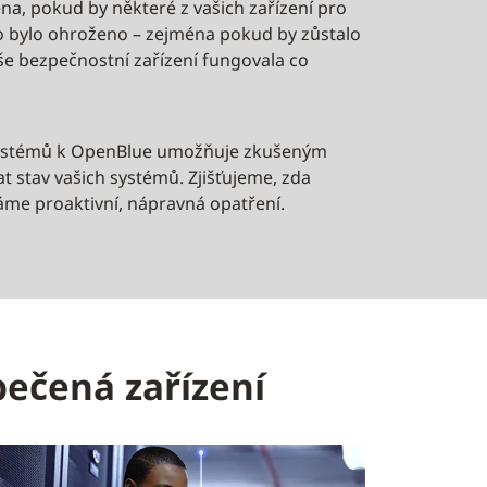
na, pokud by některé z vašich zařízení pro
bo bylo ohroženo – zejména pokud by zůstalo
aše bezpečnostní zařízení fungovala co
o systémů k OpenBlue umožňuje zkušeným
 stav vašich systémů. Zjišťujeme, zda
ímáme proaktivní, nápravná opatření.
pečená zařízení