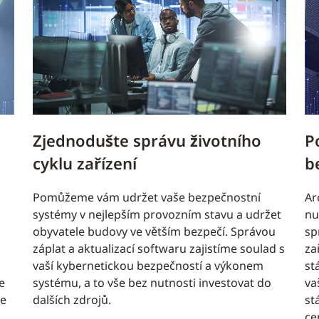
Zjednodušte správu životního
P
cyklu zařízení
b
Pomůžeme vám udržet vaše bezpečnostní
Ar
systémy v nejlepším provozním stavu a udržet
nu
obyvatele budovy ve větším bezpečí. Správou
sp
záplat a aktualizací softwaru zajistíme soulad s
za
vaší kybernetickou bezpečností a výkonem
st
e
systému, a to vše bez nutnosti investovat do
va
se
dalších zdrojů.
st
ce