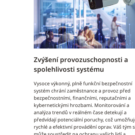
Zvýšení provozuschopnosti a
spolehlivosti systému
Vysoce výkonný, plně funkční bezpečnostní
systém chrání zaměstnance a provoz před
bezpečnostními, finančními, reputačními a
kybernetickými hrozbami. Monitorování a
analýza trendů v reálném čase detekují a
předvídají potenciální poruchy, což umožňuj
rychlé a efektivní provádění oprav. Váš tým 
může soustředit na ochranu vašich lidí a