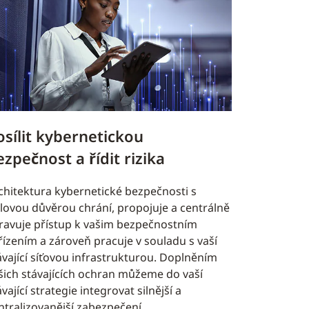
osílit kybernetickou
ezpečnost a řídit rizika
chitektura kybernetické bezpečnosti s
lovou důvěrou chrání, propojuje a centrálně
ravuje přístup k vašim bezpečnostním
řízením a zároveň pracuje v souladu s vaší
ávající síťovou infrastrukturou. Doplněním
šich stávajících ochran můžeme do vaší
ávající strategie integrovat silnější a
ntralizovanější zabezpečení.