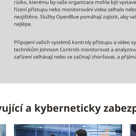
riziko, kterému by vaše organizace mohla být vystave
řízení přístupu nebo monitorování videa selhalo ne
nezjištěno. Služby OpenBlue pomáhají zajistit, aby v
nejlépe.
Připojení vašich systémů kontroly přístupu a vide
technikům Johnson Controls monitorovat a analyzovat
zařízení selhávají nebo se začínají zhoršovat, a přij
ující a kyberneticky zabez