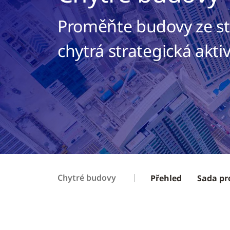
Proměňte budovy ze sta
chytrá strategická akti
Chytré budovy
Přehled
Sada pr