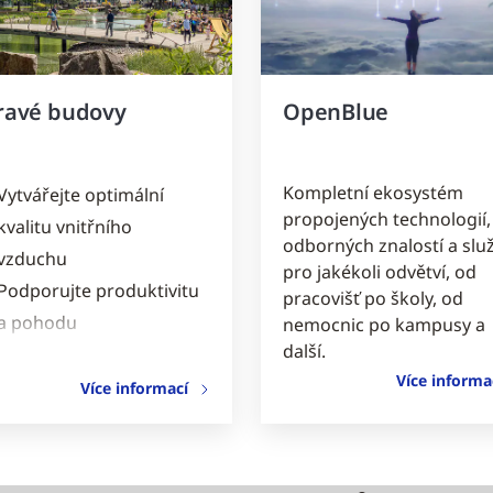
ravé budovy
OpenBlue
Kompletní ekosystém
Vytvářejte optimální
propojených technologií,
kvalitu vnitřního
odborných znalostí a slu
vzduchu
pro jakékoli odvětví, od
Podporujte produktivitu
pracovišť po školy, od
a pohodu
nemocnic po kampusy a
další.
Snižte náklady díky
Více informa
optimalizaci prostor
Více informací