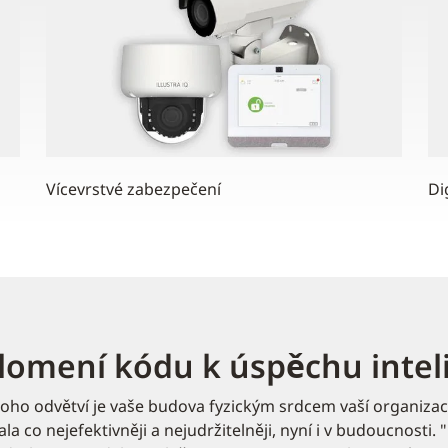
Vícevrstvé zabezpečení
Di
lomení kódu k úspěchu intel
ho odvětví je vaše budova fyzickým srdcem vaší organizac
la co nejefektivněji a nejudržitelněji, nyní i v budoucnosti.