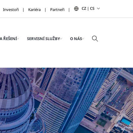
CZ | CS
Investoři
Kariéra
Partneři
A ŘEŠENÍ
SERVISNÍ SLUŽBY
O NÁS