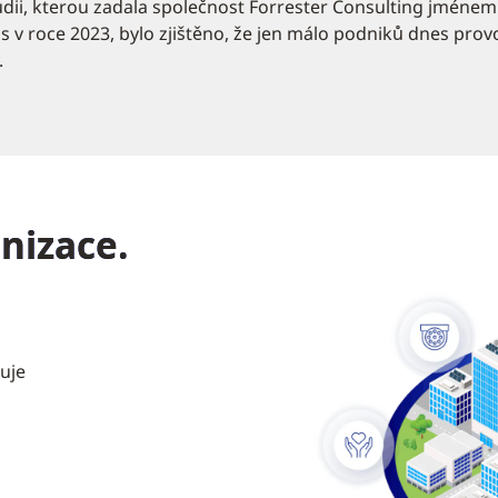
udii, kterou zadala společnost Forrester Consulting jméne
s v roce 2023, bylo zjištěno, že jen málo podniků dnes provo
.
onizace.
uje