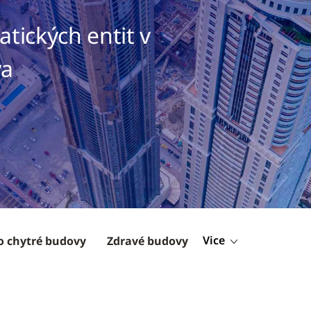
tických entit v
va
Vice
o chytré budovy
Zdravé budovy