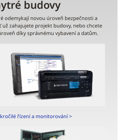
hytré budovy
teré odemykají novou úroveň bezpečnosti a
Ať už zahajujete projekt budovy, nebo chcete
ší úroveň díky správnému vybavení a datům.
kročilé řízení a monitorování >