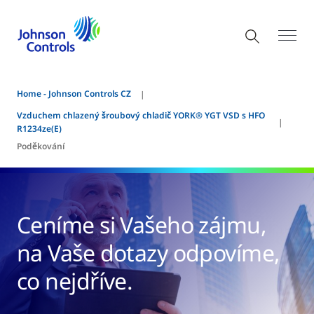
Home - Johnson Controls CZ
Vzduchem chlazený šroubový chladič YORK® YGT VSD s HFO
R1234ze(E)
Poděkování
Ceníme si Vašeho zájmu,
na Vaše dotazy odpovíme,
co nejdříve.