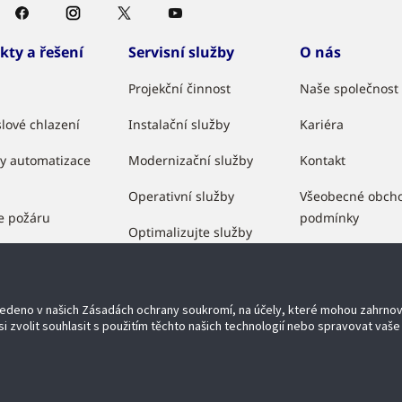
kty a řešení
Servisní služby
O nás
Projekční činnost
Naše společnost
lové chlazení
Instalační služby
Kariéra
y automatizace
Modernizační služby
Kontakt
Operativní služby
Všeobecné obch
e požáru
podmínky
Optimalizujte služby
ečení
Partnerský prog
chodní řešení
uvedeno v našich Zásadách ochrany soukromí, na účely, které mohou zahrno
lue
i zvolit souhlasit s použitím těchto našich technologií nebo spravovat vaše 