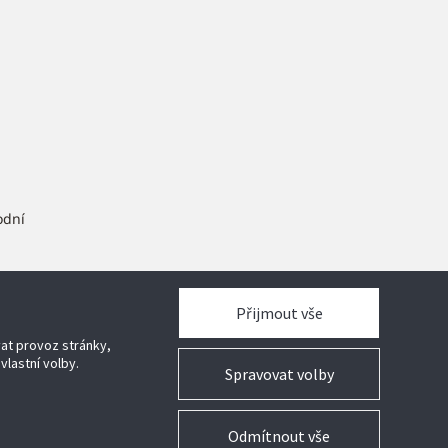
odní
ram
Přijmout vše
vat provoz stránky,
vlastní volby.
Spravovat volby
Odmítnout vše