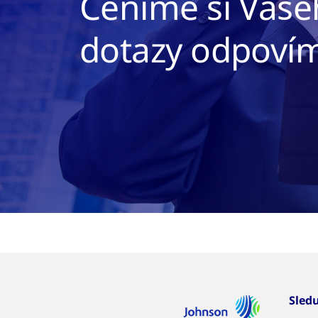
Ceníme si Vaše
dotazy odpovím
Sled