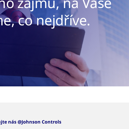
ho zájmu, na Vaše
e, co nejdříve.
ujte nás @Johnson Controls