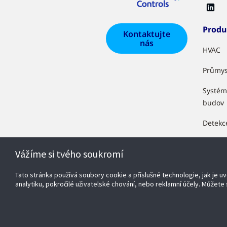
Produ
Kontaktujte
nás
HVAC
Průmys
Systém
budov
Detekc
Zabezp
Vážíme si tvého soukromí
Maloob
Tato stránka používá soubory cookie a příslušné technologie, jak je 
OpenB
analytiku, pokročilé uživatelské chování, nebo reklamní účely. Můžete s