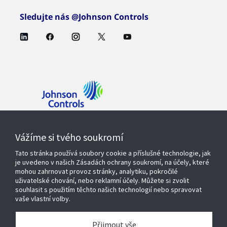
Sledujte nás @Johnson Controls
Kontaktujte nás
Vážíme si tvého soukromí
Tato stránka používá soubory cookie a příslušné technologie, jak
je uvedeno v našich Zásadách ochrany soukromí, na účely, které
mohou zahrnovat provoz stránky, analytiku, pokročilé
Produkty a řešení
uživatelské chování, nebo reklamní účely. Můžete si zvolit
souhlasit s použitím těchto našich technologií nebo spravovat
vaše vlastní volby.
Servisní služby
Přijmout vše