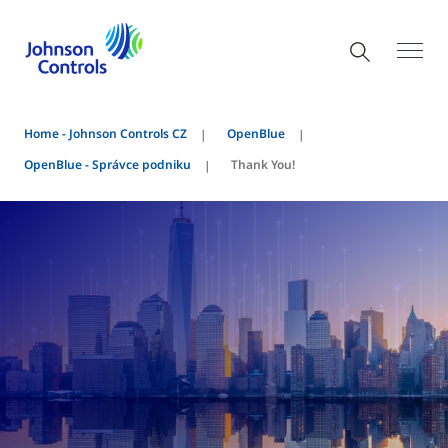
Home - Johnson Controls CZ
OpenBlue
OpenBlue - Správce podniku
Thank You!