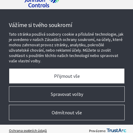
Kontaktujte nás
Vážíme si tvého soukromí
Tato stránka používá soubory cookie a příslušné technologie, jak
je uvedeno v našich Zásadách ochrany soukromí, na účely, které
mohou zahrnovat provoz stránky, analytiku, pokročilé
Produkty a řešení
uživatelské chování, nebo reklamní účely. Můžete si zvolit
souhlasit s použitím těchto našich technologií nebo spravovat
vaše vlastní volby.
Servisní služby
Přijmout vše
O nás
Spravovat volby
Odmítnout vše
© 2026 Johnson Controls. Všechna práva vyhrazena
Právní
Ochrana osobních údajů
Nastavení cookies
Ochrana osobních údajů
Provázeno: