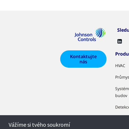
Sled
Produ
Kontaktujte
nás
HVAC
Průmys
Systém
budov
Detekc
Zabezp
Vážíme si tvého soukromí