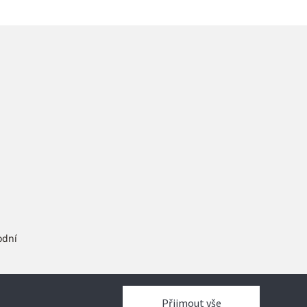
odní
ram
Přijmout vše