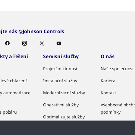
ujte nás @Johnson Controls
kty a řešení
Servisní služby
O nás
Projekční činnost
Naše společnost
lové chlazení
Instalační služby
Kariéra
y automatizace
Modernizační služby
Kontakt
Operativní služby
Všeobecné obch
e požáru
podmínky
Optimalizujte služby
ečení
Partnerský prog