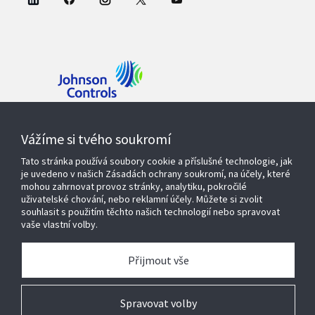
Kontaktujte nás
Vážíme si tvého soukromí
Tato stránka používá soubory cookie a příslušné technologie, jak
je uvedeno v našich Zásadách ochrany soukromí, na účely, které
mohou zahrnovat provoz stránky, analytiku, pokročilé
Produkty a řešení
uživatelské chování, nebo reklamní účely. Můžete si zvolit
souhlasit s použitím těchto našich technologií nebo spravovat
vaše vlastní volby.
Servisní služby
Přijmout vše
O nás
Spravovat volby