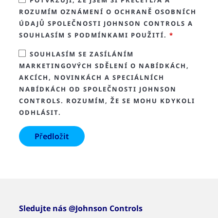
POTVRZUJI, ŽE JSEM SI PŘEČETL/A A
ROZUMÍM OZNÁMENÍ O OCHRANĚ OSOBNÍCH
ÚDAJŮ SPOLEČNOSTI JOHNSON CONTROLS A
SOUHLASÍM S PODMÍNKAMI POUŽITÍ.
*
SOUHLASÍM SE ZASÍLÁNÍM
MARKETINGOVÝCH SDĚLENÍ O NABÍDKÁCH,
AKCÍCH, NOVINKÁCH A SPECIÁLNÍCH
NABÍDKÁCH OD SPOLEČNOSTI JOHNSON
CONTROLS. ROZUMÍM, ŽE SE MOHU KDYKOLI
ODHLÁSIT.
Sledujte nás @Johnson Controls