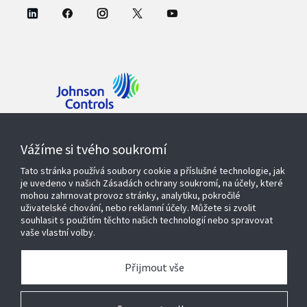
Kontaktujte nás
Vážíme si tvého soukromí
Tato stránka používá soubory cookie a příslušné technologie, jak
je uvedeno v našich Zásadách ochrany soukromí, na účely, které
mohou zahrnovat provoz stránky, analytiku, pokročilé
Produkty a řešení
uživatelské chování, nebo reklamní účely. Můžete si zvolit
souhlasit s použitím těchto našich technologií nebo spravovat
vaše vlastní volby.
Servisní služby
Přijmout vše
O nás