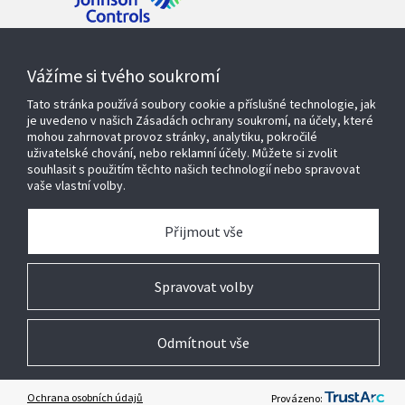
Kontaktujte nás
Vážíme si tvého soukromí
Tato stránka používá soubory cookie a příslušné technologie, jak
je uvedeno v našich Zásadách ochrany soukromí, na účely, které
mohou zahrnovat provoz stránky, analytiku, pokročilé
Produkty a řešení
uživatelské chování, nebo reklamní účely. Můžete si zvolit
souhlasit s použitím těchto našich technologií nebo spravovat
vaše vlastní volby.
Servisní služby
Přijmout vše
O nás
Spravovat volby
Odmítnout vše
© 2026 Johnson Controls. Všechna práva vyhrazena
Právní
Ochrana osobních údajů
Nastavení cookies
Ochrana osobních údajů
Provázeno: