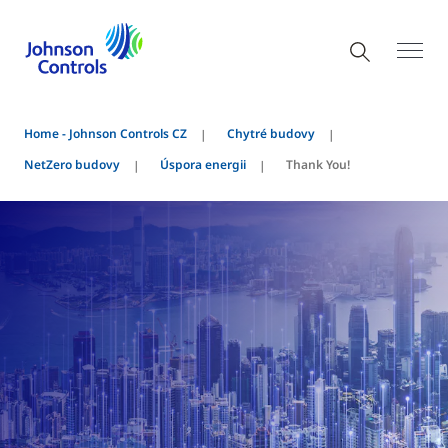
Home - Johnson Controls CZ
Chytré budovy
NetZero budovy
Úspora energii
Thank You!