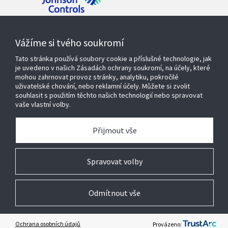
Kontaktujte nás
Vážíme si tvého soukromí
Tato stránka používá soubory cookie a příslušné technologie, jak
je uvedeno v našich Zásadách ochrany soukromí, na účely, které
mohou zahrnovat provoz stránky, analytiku, pokročilé
Produkty a řešení
uživatelské chování, nebo reklamní účely. Můžete si zvolit
souhlasit s použitím těchto našich technologií nebo spravovat
vaše vlastní volby.
Servisní služby
Přijmout vše
O nás
Spravovat volby
Odmítnout vše
© 2026 Johnson Controls. Všechna práva vyhrazena
Právní
Ochrana osobních údajů
Nastavení cookies
Ochrana osobních údajů
Provázeno: