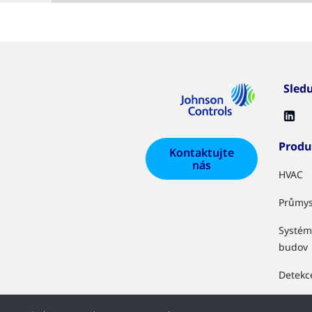
Sled
Produ
Kontaktujte
nás
HVAC
Průmys
Systém
budov
Detekc
Zabezp