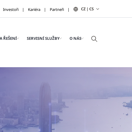
CZ | CS
Investoři
Kariéra
Partneři
A ŘEŠENÍ
SERVISNÍ SLUŽBY
O NÁS