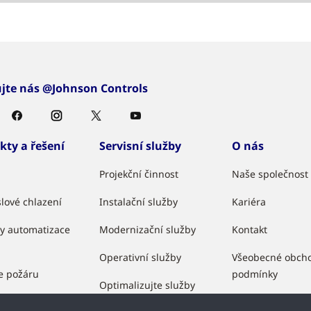
ujte nás @Johnson Controls
kty a řešení
Servisní služby
O nás
Projekční činnost
Naše společnost
lové chlazení
Instalační služby
Kariéra
y automatizace
Modernizační služby
Kontakt
Operativní služby
Všeobecné obch
e požáru
podmínky
Optimalizujte služby
ečení
Partnerský prog