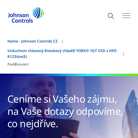
Home - Johnson Controls CZ
Vzduchem chlazený šroubový chladič YORK® YGT VSD s HFO
R1234ze(E)
Poděkování
Ceníme si Vašeho zájmu,
na Vaše dotazy odpovíme,
co nejdříve.